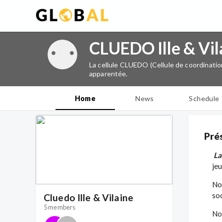
CLUEDO Ille & Vil
La cellule CLUEDO (Cellule de coordinatio
apparentée.
Home
News
Schedule
Pré
La
je
No
so
Cluedo Ille & Vilaine
5 members
No