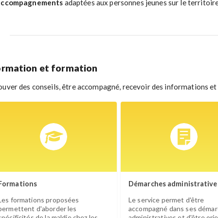
accompagnements
adaptées aux personnes jeunes sur le territoir
ormation et formation
ouver des conseils, être accompagné, recevoir des informations et de
Formations
Démarches administrative
Les formations proposées
Le service permet d'être
permettent d'aborder les
accompagné dans ses démar
spécificités de la maldie chez les
administratives et d'être ori