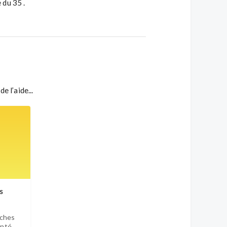
e du 35 .
 l’aide...
s
ches
enté