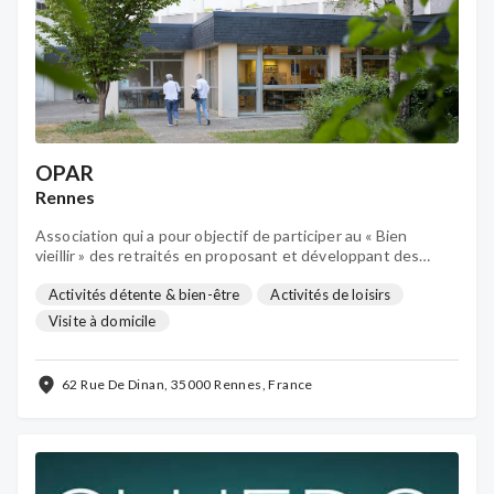
OPAR
Rennes
Association qui a pour objectif de participer au « Bien
vieillir » des retraités en proposant et développant des
animations adaptées qui favorise le bien-être, le lien social,
les initiatives, la solidarité et la citoyenneté
Activités détente & bien-être
Activités de loisirs
Visite à domicile
62 Rue De Dinan, 35000 Rennes, France