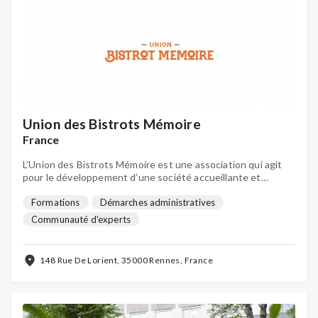
Union des Bistrots Mémoire
France
L’Union des Bistrots Mémoire est une association qui agit
pour le développement d’une société accueillante et
inclusive pour les personnes vivant avec une maladie neuro-
évolutive et leurs proches aidant·e·s.
Formations
Démarches administratives
Communauté d'experts
148 Rue De Lorient, 35000 Rennes, France