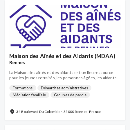
Maison des Aînés et des Aidants (MDAA)
Rennes
La Maison des aînés et des aidants est un lieu ressource
pour les jeunes retraités, les personnes âgées, les aidants
familiaux, les professionnels concernés mais aussi tous les
rennais qui s'intéressent aux questions liées à l'âge
Formations
Démarches administratives
Médiation familiale
Groupes de parole
Pair-aidance
Promenades et sorties
Activités de loisirs
...
34 Boulevard Du Colombier, 35000 Rennes, France