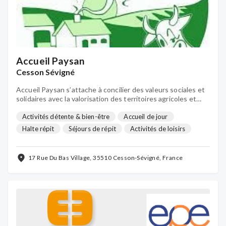
Accueil Paysan
Cesson Sévigné
Accueil Paysan s’attache à concilier des valeurs sociales et
solidaires avec la valorisation des territoires agricoles et
ruraux, et la défense de l’environnement en proposant de
l'accueil social pour les jeunes et les adultes
Activités détente & bien-être
Accueil de jour
Halte répit
Séjours de répit
Activités de loisirs
Promenades et sorties
17 Rue Du Bas Village, 35510 Cesson-Sévigné, France