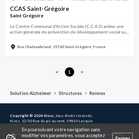
CCAS Saint-Grégoire
Saint Grégoire
Le Centre Communal d’Action Sociale (C.C.A.S) anime une
action générale de prévention de développement social sur
la commune en liaison étroite avec les partenaires locaux
Rue Chateaubriand, 35760 Saint-Grégoire, France
<
1
>
>
>
Solution Alzheimer
Structures
Rennes
Copyright © 2024 Kiosc,
tous droits réservés.
Kiosc, 12/10 Rue du pic au vent, 59810 Lesquin
En poursuivant votre navigation sans
-
-
-
-
Terms and conditions of use
Privacy Policy
Legal information
modifier vos paramètres, vous acceptez
Fermer