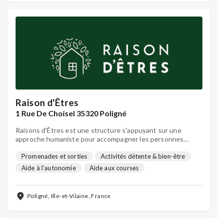
Raison d'Êtres
1 Rue De Choisel 35320 Poligné
Raisons d'Êtres est une structure s'appuyant sur une
approche humaniste pour accompagner les personnes
touchées par la maladie d'Alzheimer ou une maladie
apparentée. Nous soutenons aussi les aidants ainsi les
Promenades et sorties
Activités détente & bien-être
personnes isolées.
Aide à l'autonomie
Aide aux courses
Relayage à domicile
Visite à domicile
Activités de loisirs
...
Poligné, Ille-et-Vilaine, France