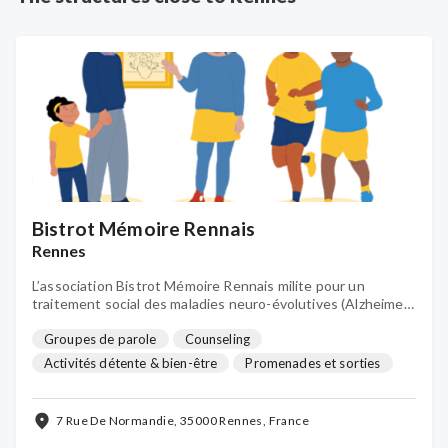
Bistrot Mémoire Rennais
Rennes
L’association Bistrot Mémoire Rennais milite pour un
traitement social des maladies neuro-évolutives (Alzheimer,
Parkinson, Maladies apparentées)
Groupes de parole
Counseling
Activités détente & bien-être
Promenades et sorties
Médiation familiale
Visite à domicile
Activités de loisirs
...
7 Rue De Normandie, 35000 Rennes, France