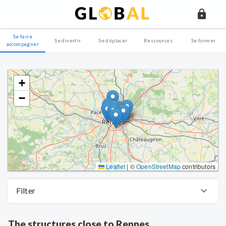
Se faire
Se divertir
Se déplacer
Ressources
Se former
accompagner
+
−
Leaflet
|
©
OpenStreetMap
contributors
Filter
The structures
close to
Rennes