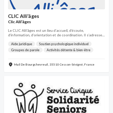
CLIC Alli’âges
Clic Alli’âges
Le CLIC Alli’âges est un lieu d‘accueil, d’écoute,
d’information, d’orientation et de coordination. Il s’adresse :
aux personnes de 60 ans et plus; aux enfants et adultes en
situation de handicap et aux proches aidants.
Aide juridique
Soutien psychologique individuel
Groupes de parole
Activités détente & bien-être
Activités de loisirs
Formations
Mail De Bourgchevreuil, 35510 Cesson-Sévigné, France