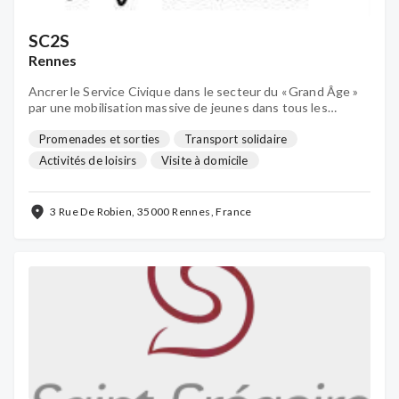
SC2S
Rennes
Ancrer le Service Civique dans le secteur du « Grand Âge »
par une mobilisation massive de jeunes dans tous les
établissements d’accueil et/ou de soutien aux personnes
âgées.
Promenades et sorties
Transport solidaire
Activités de loisirs
Visite à domicile
Aide au numérique
3 Rue De Robien, 35000 Rennes, France