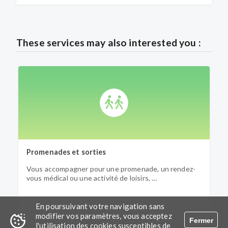
These services may also interested you :
Promenades et sorties
T
Vous accompagner pour une promenade, un rendez-
F
vous médical ou une activité de loisirs, …
s
En poursuivant votre navigation sans
modifier vos paramètres, vous acceptez
Fermer
l'utilisation des cookies susceptibles de